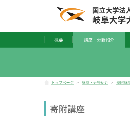
国立大学法
岐阜大学
概要
講座・分野紹介
トップページ
>
講座・分野紹介
>
寄附講
寄附講座