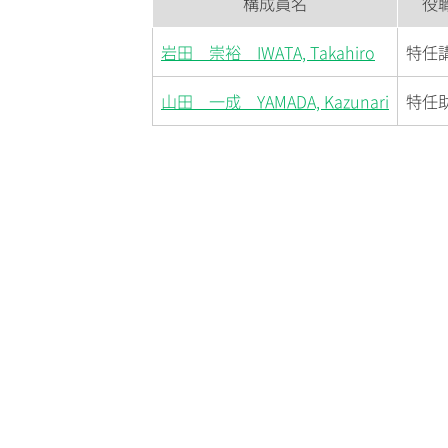
構成員名
役
岩田 崇裕 IWATA, Takahiro
特任
山田 一成 YAMADA, Kazunari
特任