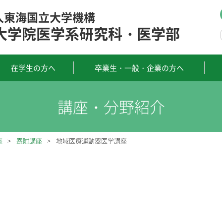
人東海国立大学機構
大学院医学系研究科・医学部
在学生の方へ
卒業生・一般・企業の方へ
座
>
寄附講座
>
地域医療運動器医学講座