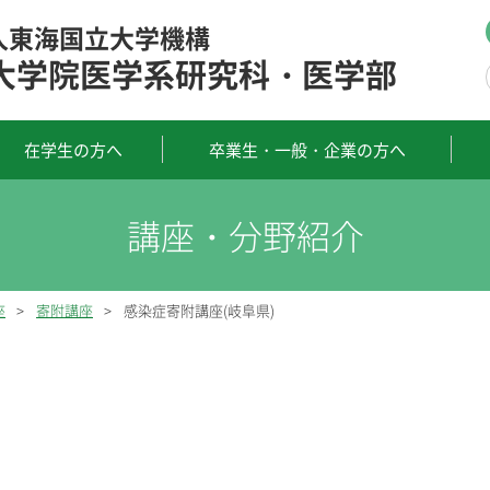
人東海国立大学機構
大学院医学系研究科・医学部
在学生の方へ
卒業生・一般・企業の方へ
座
>
寄附講座
>
感染症寄附講座(岐阜県)