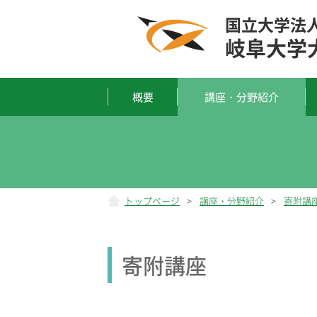
国立大学法
岐阜大学
概要
講座・分野紹介
トップページ
>
講座・分野紹介
>
寄附講
寄附講座