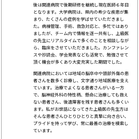
後は関連病院で後期研修を継続し現在医師６年目
となります。大学病院は、県内の希少な疾患が集
まり、たくさんの症例を学ばせていただきまし
た。病棟管理、手術、救急対応と、多忙ではあり
ましたが、チーム内で情報を逐一共有し、上級医
の先生にリアルタイムで多くのことを相談しなが
ら、臨床をさせていただきました。カンファレン
スや抄読会、学会発表なども活発で、勉強させて
頂く機会が多くあり大変充実した期間でした。
関連病院においては地域の脳卒中や頭部外傷の患
者さんを数多く診療し、文字通り地域医療を支え
ています。治療でよくなる患者さんがいる一方
で、脳神経外科の特性柄、懸命に治療しても救え
ない患者さん、後遺障害を残す患者さんも多くい
ます。私がお世話になってきた上級医の先生方は
そんな患者さんひとりひとりと真摯に向き合い、
プライドを持って学び、常に最善の治療を模索し
ています。