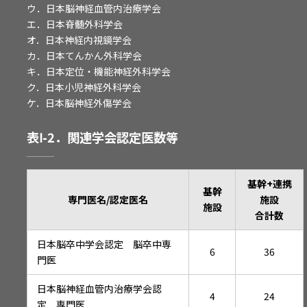
ウ．日本脳神経血管内治療学会
エ．日本脊髄外科学会
オ．日本神経内視鏡学会
カ．日本てんかん外科学会
キ．日本定位・機能神経外科学会
ク．日本小児神経外科学会
ケ．日本脳神経外傷学会
表Ⅰ-2．関連学会認定医数等
基幹+連携
基幹
専門医名/認定医名
施設
施設
合計数
日本脳卒中学会認定 脳卒中専
6
36
門医
日本脳神経血管内治療学会認
4
24
定 専門医