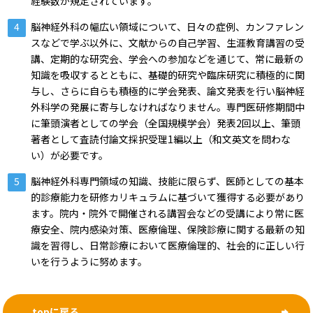
経験数が規定されています。
脳神経外科の幅広い領域について、日々の症例、カンファレン
スなどで学ぶ以外に、文献からの自己学習、生涯教育講習の受
講、定期的な研究会、学会への参加などを通じて、常に最新の
知識を吸収するとともに、基礎的研究や臨床研究に積極的に関
与し、さらに自らも積極的に学会発表、論文発表を行い脳神経
外科学の発展に寄与しなければなりません。専門医研修期間中
に筆頭演者としての学会（全国規模学会）発表2回以上、筆頭
著者として査読付論文採択受理1編以上（和文英文を問わな
い）が必要です。
脳神経外科専門領域の知識、技能に限らず、医師としての基本
的診療能力を研修カリキュラムに基づいて獲得する必要があり
ます。院内・院外で開催される講習会などの受講により常に医
療安全、院内感染対策、医療倫理、保険診療に関する最新の知
識を習得し、日常診療において医療倫理的、社会的に正しい行
いを行うように努めます。
topに戻る