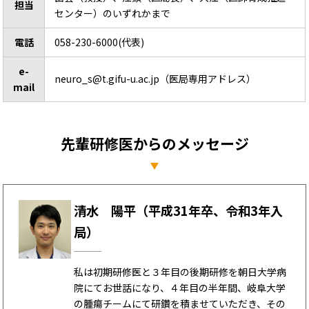
担当
センター）のいずれかまで
電話
058-230-6000(代表)
e-
neuro_s@t.gifu-u.ac.jp（医局専用アドレス）
mail
先輩研修医からのメッセージ
清水 陽平（平成31年卒、令和3年入
局）
私は初期研修医と３年目の後期研修を朝日大学病
院にてお世話になり、４年目の半年間、岐阜大学
の腫瘍チームにて研鑽を積ませていただき、その