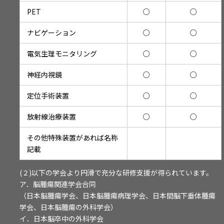
PET
○
○
ナビゲーション
○
○
電気生理モニタリング
○
○
神経内視鏡
○
○
定位手術装置
○
○
放射線治療装置
○
○
その他特殊装置があれば名称
記載
(２)以下の学会より円滑で充分な研修支援が得られています。
ア．脳腫瘍関連学会合同
（日本脳腫瘍学会、日本脳腫瘍病理学会、日本間脳下垂体腫瘍
学会、日本脳腫瘍の外科学会）
イ．日本脳卒中の外科学会