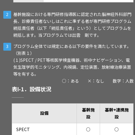
基幹施設における専門研修指導医に認定された脳神経外科部門
長、診療責任者ないしはこれに準ずる者が専門研修プログラム
統括責任者（以下「統括責任者」という）としてプログラムを
統括します。当プログラムでは出雲 剛です。
プログラム全体では規定にある以下の要件を満たしています。
（別表１）
(１)SPECT / PET等核医学検査機器、術中ナビゲーション、電
気生理学的モニタリング、内視鏡、定位装置、放射線治療装置
等を有する。
○：ある ×：なし 数字：人数
表Ⅰ-1．設備状況
基幹施
基幹+連携施
設備
設
設
SPECT
○
○