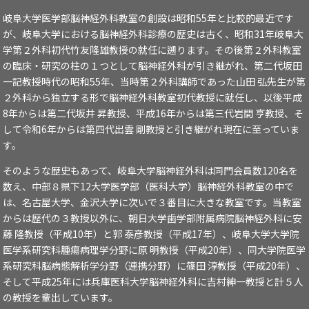
岐阜大学医学部脳神経外科教室の創設は昭和55年と比較的最近です
が、岐阜大学における脳神経外科診療の歴史は古く、昭和31年岐阜大
学第２外科初代竹友隆雄教授の就任に遡ります。その後第２外科教室
の臨床・研究の柱の１つとして脳神経外科が引き継がれ、第二代坂田
一記教授時代の昭和55年、当時第２外科講師であった山田 弘先生が第
２外科から独立する形で脳神経外科教室初代教授に就任し、以後平成
8年からは第二代坂井 昇教授、平成16年からは第三代岩間 亨教授、そ
して令和6年からは第四代出雲 剛教授と引き継がれ現在に至っていま
す。
そのような歴史もあって、岐阜大学脳神経外科は同門会員数120名を
数え、中部８県下12大学医学部（医科大学）脳神経外科教室の中で
は、名古屋大学、金沢大学に次いで３番目に大きな教室です。当教室
からは歴代の３教授以外に、朝日大学歯学部附属病院脳神経外科に安
藤 隆教授（平成10年）と郭 泰彦教授（平成17年）、岐阜大学大学院
医学系研究科腫瘍病理学分野に原 明教授（平成20年）、同大学院医学
系研究科脳病態解析学分野（連携分野）に篠田 淳教授（平成20年）、
そして平成25年には兵庫医科大学脳神経外科に吉村紳一教授と計５人
の教授を輩出しています。