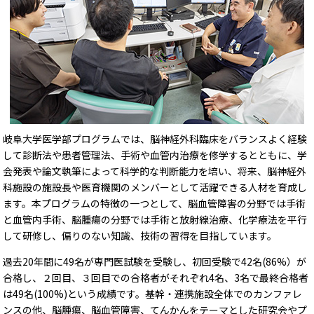
岐阜大学医学部プログラムでは、脳神経外科臨床をバランスよく経験
して診断法や患者管理法、手術や血管内治療を修学するとともに、学
会発表や論文執筆によって科学的な判断能力を培い、将来、脳神経外
科施設の施設長や医育機関のメンバーとして活躍できる人材を育成し
ます。本プログラムの特徴の一つとして、脳血管障害の分野では手術
と血管内手術、脳腫瘍の分野では手術と放射線治療、化学療法を平行
して研修し、偏りのない知識、技術の習得を目指しています。
過去20年間に49名が専門医試験を受験し、初回受験で42名(86%）が
合格し、２回目、３回目での合格者がそれぞれ4名、3名で最終合格者
は49名(100%)という成績です。基幹・連携施設全体でのカンファレ
ンスの他、脳腫瘍、脳血管障害、てんかんをテーマとした研究会やプ