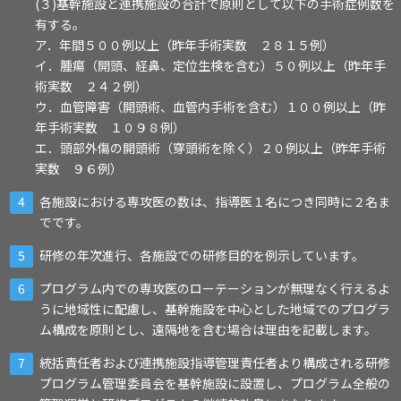
(３)基幹施設と連携施設の合計で原則として以下の手術症例数を
有する。
ア．年間５００例以上（昨年手術実数 ２８１５例）
イ．腫瘍（開頭、経鼻、定位生検を含む）５０例以上（昨年手
術実数 ２４２例）
ウ．血管障害（開頭術、血管内手術を含む）１００例以上（昨
年手術実数 １０９８例）
エ．頭部外傷の開頭術（穿頭術を除く）２０例以上（昨年手術
実数 ９６例）
各施設における専攻医の数は、指導医１名につき同時に２名ま
でです。
研修の年次進行、各施設での研修目的を例示しています。
プログラム内での専攻医のローテーションが無理なく行えるよ
うに地域性に配慮し、基幹施設を中心とした地域でのプログラ
ム構成を原則とし、遠隔地を含む場合は理由を記載します。
統括責任者および連携施設指導管理責任者より構成される研修
プログラム管理委員会を基幹施設に設置し、プログラム全般の