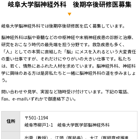
岐阜大学脳神経外科 後期卒後研修医募集
岐阜大学脳神経外科では後期卒後研修医を広く募集しています。
脳神経外科は脳や脊髄などの中枢神経や末梢神経疾患の診断と治療、
研究をおこなう時代の最先端を担う分野です。救急疾患も多く、
「人」としての本質に直結した「脳」にメスを入れるという大変責任
の重い仕事ですが、それだけにやりがいの大きい仕事です。私たち
は、若く、情熱にあふれた人材を求めています。脳神経外科、神経科
学に興味のある方は是非私たちと一緒に脳神経外科の道を歩みましょ
う。
問い合わせや見学、実習など随時受け付けています。下記の電話、
Fax、e-mailいずれかで御連絡下さい。
〒501-1194
住所
岐阜市柳戸1-1 岐阜大学医学部脳神経外科
出雲（教授）、江頭（医局長）、大江（医師育成推進