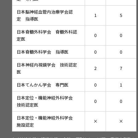
日本脳神経血管内治療学会認
1
5
定 指導医
日本脊髄外科学会 脊髄外科認
0
0
定医
日本脊髄外科学会 指導医
0
0
日本神経内視鏡学会 技術認定
2
7
医
日本てんかん学会 専門医
0
1
日本定位・機能神経外科学会
0
0
技術認定医
日本定位・機能神経外科学会
×
×
施設認定