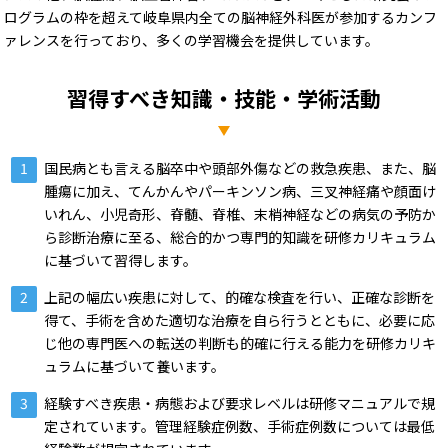
ログラムの枠を超えて岐阜県内全ての脳神経外科医が参加するカンフ
ァレンスを行っており、多くの学習機会を提供しています。
習得すべき知識・技能・学術活動
国民病とも言える脳卒中や頭部外傷などの救急疾患、また、脳
腫瘍に加え、てんかんやパーキンソン病、三叉神経痛や顔面け
いれん、小児奇形、脊髄、脊椎、末梢神経などの病気の予防か
ら診断治療に至る、総合的かつ専門的知識を研修カリキュラム
に基づいて習得します。
上記の幅広い疾患に対して、的確な検査を行い、正確な診断を
得て、手術を含めた適切な治療を自ら行うとともに、必要に応
じ他の専門医への転送の判断も的確に行える能力を研修カリキ
ュラムに基づいて養います。
経験すべき疾患・病態および要求レベルは研修マニュアルで規
定されています。管理経験症例数、手術症例数については最低