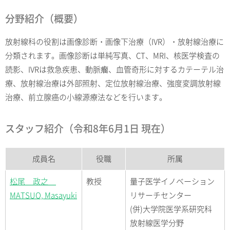
分野紹介（概要）
放射線科の役割は画像診断・画像下治療（IVR）・放射線治療に
分類されます。画像診断は単純写真、CT、MRI、核医学検査の
読影、IVRは救急疾患、動脈瘤、血管奇形に対するカテーテル治
療、放射線治療は外部照射、定位放射線治療、強度変調放射線
治療、前立腺癌の小線源療法などを行います。
スタッフ紹介（令和8年6月1日 現在）
成員名
役職
所属
松尾 政之
教授
量子医学イノベーション
MATSUO, Masayuki
リサーチセンター
(併)大学院医学系研究科
放射線医学分野