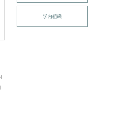
学内組織
オ
白