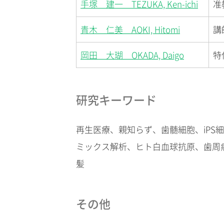
手塚 建一 TEZUKA, Ken-ichi
准
青木 仁美 AOKI, Hitomi
講
岡田 大瑚 OKADA, Daigo
特
研究キーワード
再生医療、親知らず、歯髄細胞、
iPS
細
ミックス解析、ヒト白血球抗原、歯周
髪
その他