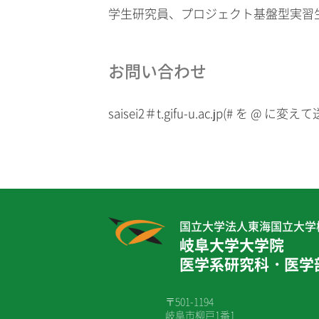
学生研究員、プロジェクト基盤型実習
お問い合わせ
saisei2＃t.gifu-u.ac.jp(# を @ 
国立大学法人東海国立大学
岐阜大学大学院
医学系研究科・医学
〒501-1194
岐阜市柳戸1番1