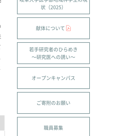
細
状（2025）
の
献体について
来
て
若手研究者のひらめき
こ
～研究医への誘い～
と
オープンキャンパス
ご寄附のお願い
職員募集