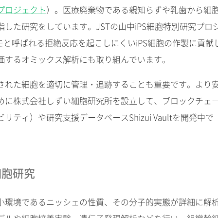
プロジェクト
）。医療廃棄物である親知らずや乳歯から細
した研究をしています。JSTの山中iPS細胞特別研究プロ
モと呼ばれる拒絶反応を起こしにくいiPS細胞の作製に貢献
価するオミックス解析にも取り組んでいます。
された細胞を適切に管理・追跡することも重要です。より
めに株式会社しずい細胞研究所を設立して、ブロックチェ
ィ）や研究支援データベースShizui Vaultを開発中で
細胞研究
小環境であるニッシェの性質、その分子的実態が詳細に解