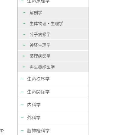
生命原理学
解剖学
生体物理・生理学
分子病態学
神経生理学
薬理病態学
再生機能医学
生命秩序学
生命関係学
内科学
外科学
を
脳神経科学