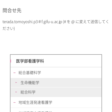
問合せ先
terada.tomoyoshi.p3＃f.gifu-u.ac.jp (# を @ に変えて送信してく
ださい)
医学部看護学科
総合基礎科学
生命機能学
総合科学
地域生涯発達看護学